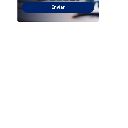
Please
leave
this
field
empty.