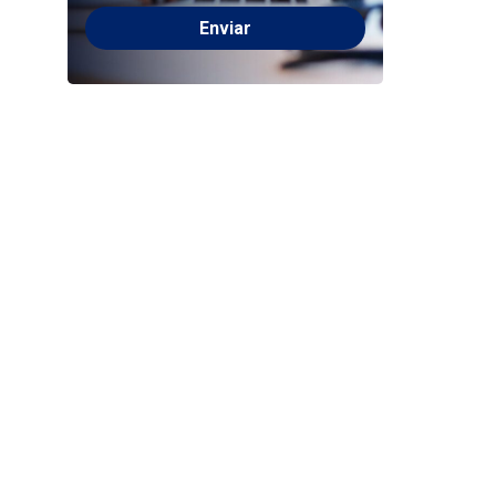
Please
leave
this
field
empty.